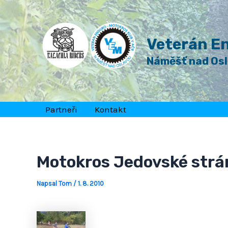
Přeskočit
Post
na
navigation
obsah
Veterán En
Náměšť nad Os
Partneři
Kontakt
Motokros Jedovské strá
Napsal
Tom
/
1. 8. 2010