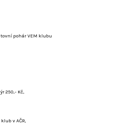
putovní pohár VEM klubu
r 250,- Kč,
klub v AČR,