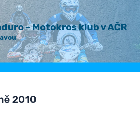
duro - Motokros klub v AČR
lavou
ně 2010