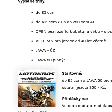
Vypsané třídy:
do 85 ccm
do 125 ccm 2T a do 250 ccm 4T
OPEN bez rozdílu kubatur a věku – o 
VETER
AN pro jezdce od 40 let včetně
JAWA – ČZ
JAWA 50 pionýr
Startovné:
do 85 ccm a JAWA 50 pioný
ostatní jezdci 350,- Kč
.
Přihlášky na:
Veteran enduro-motokros 