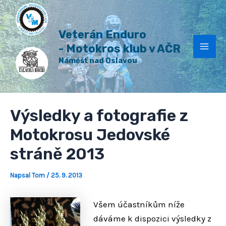
H
Přeskočit
Post
Mai
l
na
navigation
e
Veterán Enduro
Men
obsah
d
a
- Motokros klub v AČR
t
Náměšť nad Oslavou
Výsledky a fotografie z
Motokrosu Jedovské
stráně 2013
Napsal
Tom
/
25. 9. 2013
Všem účastníkům níže
dáváme k dispozici výsledky z