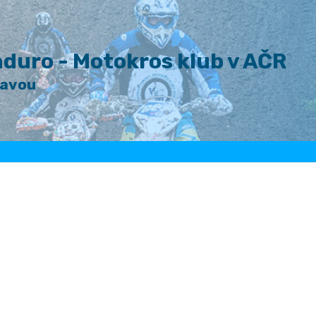
duro - Motokros klub v AČR
lavou