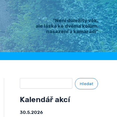
H
l
e
d
"Není důležitý věk,
a
ale láska ke dvěma kolům,
t
nasazení a kamarádi"
Hledat
Kalendář akcí
30.5.2026