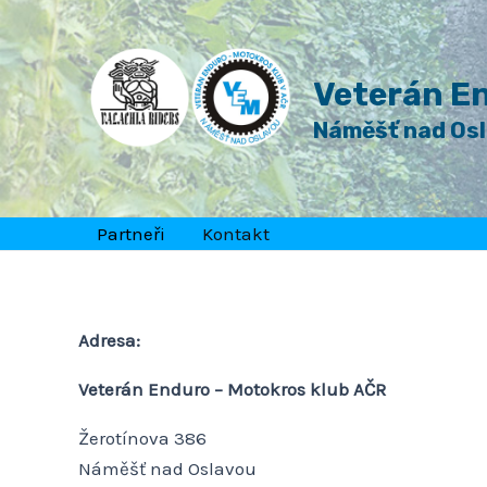
Přeskočit
na
obsah
Veterán En
Náměšť nad Os
Partneři
Kontakt
Adresa:
Veterán Enduro – Motokros klub AČR
Žerotínova 386
Náměšť nad Oslavou