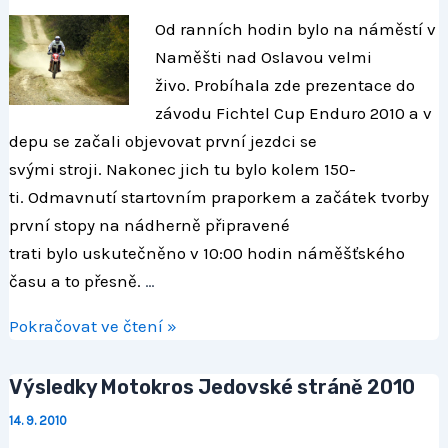
Cup
Od ranních hodin bylo na náměstí v
Enduro
Naměšti nad Oslavou velmi
2010
živo. Probíhala zde prezentace do
závodu Fichtel Cup Enduro 2010 a v
depu se začali objevovat první jezdci se
svými stroji. Nakonec jich tu bylo kolem 150-
ti. Odmavnutí startovním praporkem a začátek tvorby
první stopy na nádherně připravené
trati bylo uskutečněno v 10:00 hodin náměšťského
času a to přesně.
…
Pokračovat ve čtení »
Výsledky Motokros Jedovské stráně 2010
14. 9. 2010