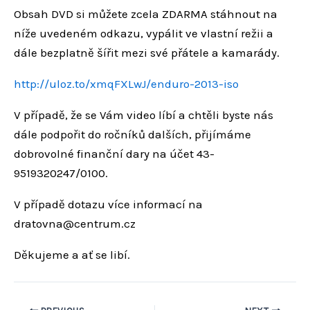
Obsah DVD si můžete zcela ZDARMA stáhnout na
níže uvedeném odkazu, vypálit ve vlastní režii a
dále bezplatně šířit mezi své přátele a kamarády.
http://uloz.to/xmqFXLwJ/
enduro-2013-iso
V případě, že se Vám video líbí a chtěli byste nás
dále podpořit do ročníků dalších, přijímáme
dobrovolné finanční dary na účet 43-
9519320247/0100.
V případě dotazu více informací na
dratovna@centrum.cz
Děkujeme a ať se libí.