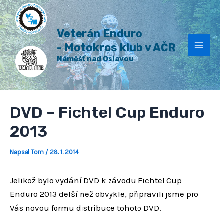
H
Přeskočit
Post
Mai
l
na
navigation
e
Veterán Enduro
Men
obsah
d
a
- Motokros klub v AČR
t
Náměšť nad Oslavou
DVD – Fichtel Cup Enduro
2013
Napsal
Tom
/
28. 1. 2014
Jelikož bylo vydání DVD k závodu Fichtel Cup
Enduro 2013 delší než obvykle, připravili jsme pro
Vás novou formu distribuce tohoto DVD.