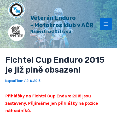
H
Přeskočit
Post
Mai
l
na
navigation
e
Veterán Enduro
Men
obsah
d
a
- Motokros klub v AČR
t
Náměšť nad Oslavou
Fichtel Cup Enduro 2015
je již plně obsazen!
Napsal
Tom
/
2. 6. 2015
Přihlášky na Fichtel Cup Enduro 2015 jsou
zastaveny. Přijímáme jen přihlášky na pozice
náhradníků.