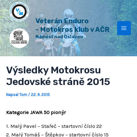
H
Přeskočit
Post
Mai
l
na
navigation
e
Veterán Enduro
Men
obsah
d
a
- Motokros klub v AČR
t
Náměšť nad Oslavou
Výsledky Motokrosu
Jedovské stráně 2015
Napsal
Tom
/
22. 9. 2015
Kategorie JAWA 50 pionýr
1. Malý Pavel – Stařeč – startovní číslo 22
2. Malý Tomáš – Štěpkov – startovní číslo 15