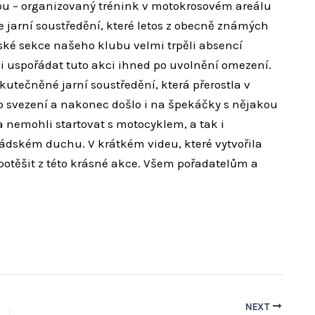
bu – organizovaný trénink v motokrosovém areálu
jarní soustředění, které letos z obecně známých
ké sekce našeho klubu velmi trpěli absencí
dli uspořádat tuto akci ihned po uvolnění omezení.
utečněné jarní soustředění, která přerostla v
o svezení a nakonec došlo i na špekáčky s nějakou
vna nemohli startovat s motocyklem, a tak i
dském duchu. V krátkém videu, které vytvořila
otěšit z této krásné akce. Všem pořadatelům a
NEXT