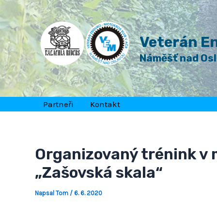
Přeskočit
Post
na
navigation
obsah
Veterán En
Náměšť nad Os
Partneři
Kontakt
Organizovaný trénink v
„Zašovská skala“
Napsal
Tom
/
6. 6. 2020