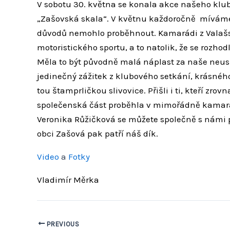
V sobotu 30. května se konala akce našeho klu
„Zašovská skala“. V květnu každoročně míváme 
důvodů nemohlo proběhnout. Kamarádi z Valašs
motoristického sportu, a to natolik, že se rozho
Měla to být původně malá náplast za naše neusk
jedinečný zážitek z klubového setkání, krásnéh
tou štamprličkou slivovice. Přišli i ti, kteří zro
společenská část proběhla v mimořádně kamará
Veronika Růžičková se můžete společně s námi p
obci Zašová pak patří náš dík.
Video
a
Fotky
Vladimír Měrka
PREVIOUS