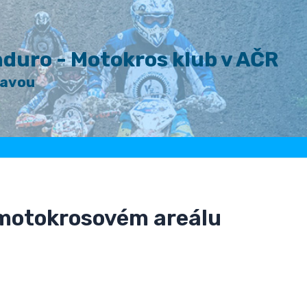
duro - Motokros klub v AČR
lavou
 motokrosovém areálu