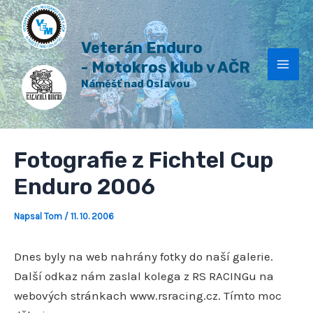
H
Přeskočit
Post
Mai
l
na
navigation
e
Veterán Enduro
Men
obsah
d
a
- Motokros klub v AČR
t
Náměšť nad Oslavou
Fotografie z Fichtel Cup
Enduro 2006
Napsal
Tom
/
11. 10. 2006
Dnes byly na web nahrány fotky do naší galerie.
Další odkaz nám zaslal kolega z RS RACINGu na
webových stránkach
www.rsracing.cz
. Tímto moc