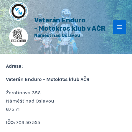
H
Přeskočit
Mai
l
na
e
Veterán Enduro
Men
obsah
d
a
- Motokros klub v AČR
t
Náměšť nad Oslavou
Adresa:
Veterán Enduro – Motokros klub AČR
Žerotínova 386
Náměšť nad Oslavou
675 71
IČO:
709 50 555