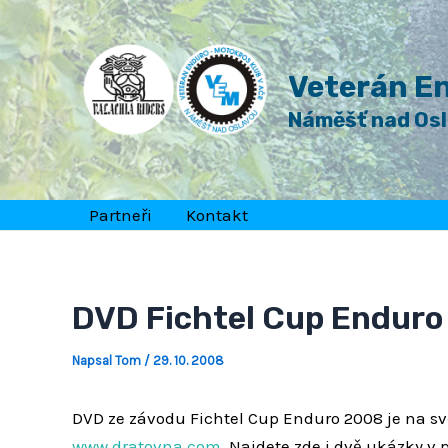
Přeskočit
Post
na
navigation
obsah
Veterán En
Náměšť nad Os
Partneři
Kontakt
DVD Fichtel Cup Endur
Napsal
Tom
/
29. 10. 2008
DVD ze závodu Fichtel Cup Enduro 2008 je na sv
www.dratovna.com
. Najdete zde i dvě ukázky v