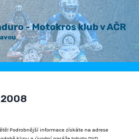
duro - Motokros klub v AČR
lavou
o 2008
ětě! Podrobnější informace získáte na adrese
 podobě klipu a úvodní pasáže tohoto DVD.