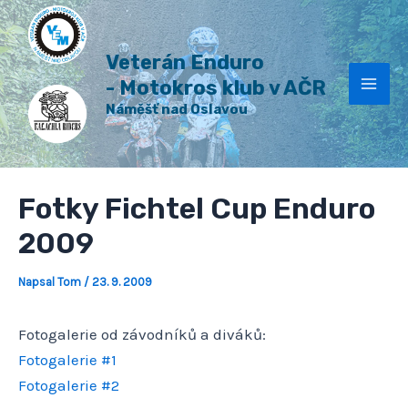
H
Přeskočit
Post
Mai
l
na
navigation
e
Veterán Enduro
Men
obsah
d
a
- Motokros klub v AČR
t
Náměšť nad Oslavou
Fotky Fichtel Cup Enduro
2009
Napsal
Tom
/
23. 9. 2009
Fotogalerie od závodníků a diváků:
Fotogalerie #1
Fotogalerie #2