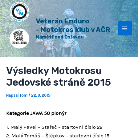
H
Přeskočit
Post
Mai
l
na
navigation
e
Veterán Enduro
Men
obsah
d
a
- Motokros klub v AČR
t
Náměšť nad Oslavou
Výsledky Motokrosu
Jedovské stráně 2015
Napsal
Tom
/
22. 9. 2015
Kategorie JAWA 50 pionýr
1. Malý Pavel – Stařeč – startovní číslo 22
2. Malý Tomáš – Štěpkov – startovní číslo 15