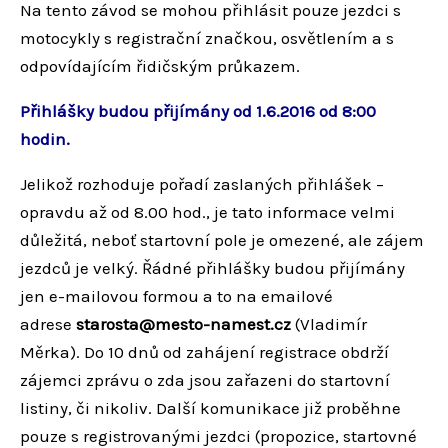
Na tento závod se mohou přihlásit pouze jezdci s
motocykly s registrační značkou, osvětlením a s
odpovídajícím řidičským průkazem.
Přihlášky budou přijímány od 1.6.2016 od 8:00
hodin.
Jelikož rozhoduje pořadí zaslaných přihlášek –
opravdu až od 8.00 hod., je tato informace velmi
důležitá, neboť startovní pole je omezené, ale zájem
jezdců je velký. Řádné přihlášky budou přijímány
jen e-mailovou formou a to na emailové
adrese
starosta@mesto-namest.cz
(Vladimír
Měrka). Do 10 dnů od zahájení registrace obdrží
zájemci zprávu o zda jsou zařazeni do startovní
listiny, či nikoliv. Další komunikace již proběhne
pouze s registrovanými jezdci (propozice, startovné