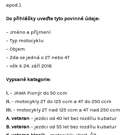
apod.).
Do přihlášky uveďte tyto povinné údaje:
– Jméno a příjmení
– Typ motocyklu
– Objem
– Zda se jedná o 2T nebo 4T
– věk k 24. září 2016
Vypsané kategorie:
I.
– JAWA Pionýr do 50 ccm
II.
– motocykly 2T do 125 ccm a 4T do 250 ccm
III.
– motocykly 2T nad 125 ccm a 4T nad 250 ccm
A. veteran
– jezdci od 40 let bez rozdílu kubatur
B. veteran
– jezdci od 55 let bez rozdílu kubatur
K. veteran klasik
– motocykly JAWA, ČZ