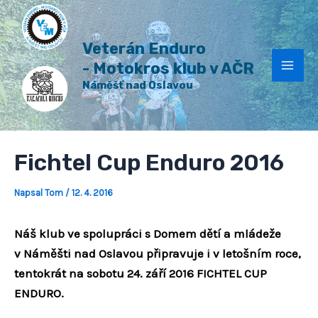
H
Přeskočit
Post
Mai
l
na
navigation
e
Veterán Enduro
Men
obsah
d
a
- Motokros klub v AČR
t
Náměšť nad Oslavou
Fichtel Cup Enduro 2016
Napsal
Tom
/
12. 4. 2016
Náš klub ve spolupráci s Domem dětí a mládeže
v Náměšti nad Oslavou připravuje i v letošním roce,
tentokrát na sobotu 24. září 2016 FICHTEL CUP
ENDURO.