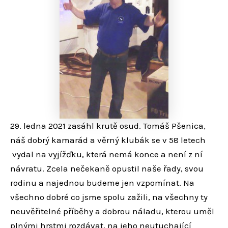
29. ledna 2021 zasáhl krutě osud. Tomáš Pšenica,
náš dobrý kamarád a věrný klubák se v 58 letech
vydal na vyjížďku, která nemá konce a není z ní
návratu. Zcela nečekaně opustil naše řady, svou
rodinu a najednou budeme jen vzpomínat. Na
všechno dobré co jsme spolu zažili, na všechny ty
neuvěřitelné příběhy a dobrou náladu, kterou uměl
plnými hrstmi rozdávat, na jeho neutuchající