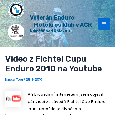
H
Přeskočit
Post
Mai
l
na
navigation
e
Veterán Enduro
Men
obsah
d
a
- Motokros klub v AČR
t
Náměšť nad Oslavou
Video z Fichtel Cupu
Enduro 2010 na Youtube
Napsal
Tom
/
28. 9. 2010
Při brouzdání internetem jsem objevil
pár videí ze závodů Fichtel Cup Enduro
2010. Natočila je divačka a