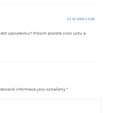
27. 10. 2010 v 11:26
videt upoutavku? Prosim poslete cislo uctu a
adované informace jsou označeny
*