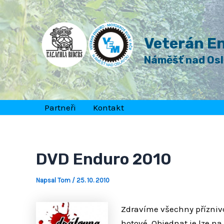
Přeskočit
Post
na
navigation
obsah
Veterán En
Náměšť nad Os
Partneři
Kontakt
DVD Enduro 2010
Napsal
Tom
/
25. 10. 2010
Zdravíme všechny příznivc
hotové. Objednat je lze n