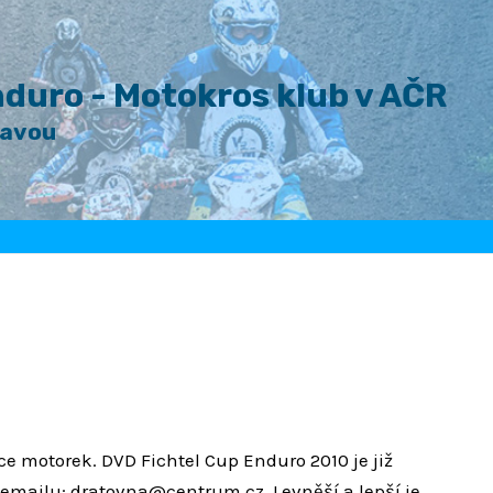
duro - Motokros klub v AČR
lavou
e motorek. DVD Fichtel Cup Enduro 2010 je již
a emailu: dratovna@centrum.cz. Levněší a lepší je