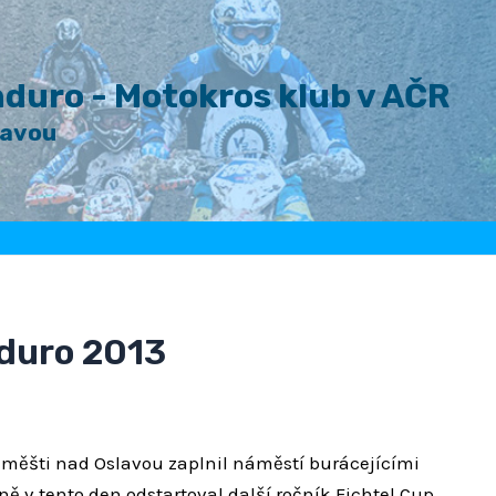
duro - Motokros klub v AČR
lavou
nduro 2013
áměšti nad Oslavou zaplnil náměstí burácejícími
ně v tento den odstartoval další ročník Fichtel Cup