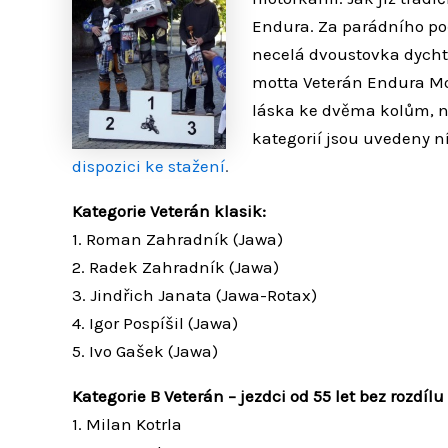
Endura. Za parádního poč
necelá dvoustovka dychti
motta Veterán Endura Moto
láska ke dvěma kolům, n
kategorií jsou uvedeny 
dispozici ke stažení
.
Kategorie Veterán klasik:
1. Roman Zahradník (Jawa)
2. Radek Zahradník (Jawa)
3. Jindřich Janata (Jawa-Rotax)
4. Igor Pospíšil (Jawa)
5. Ivo Gašek (Jawa)
Kategorie B Veterán – jezdci od 55 let bez rozdíl
1. Milan Kotrla