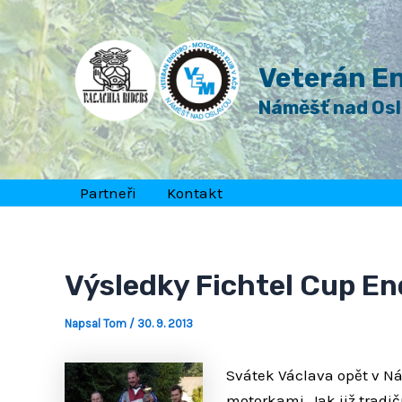
Přeskočit
Post
na
navigation
obsah
Veterán En
Náměšť nad Os
Partneři
Kontakt
Výsledky Fichtel Cup E
Napsal
Tom
/
30. 9. 2013
Svátek Václava opět v N
motorkami. Jak již tradič