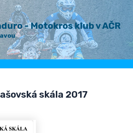
duro - Motokros klub v AČR
lavou
Zašovská skála 2017