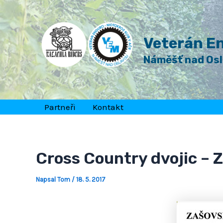
Přeskočit
Post
na
navigation
obsah
Veterán En
Náměšť nad Os
Partneři
Kontakt
Cross Country dvojic – 
Napsal
Tom
/
18. 5. 2017