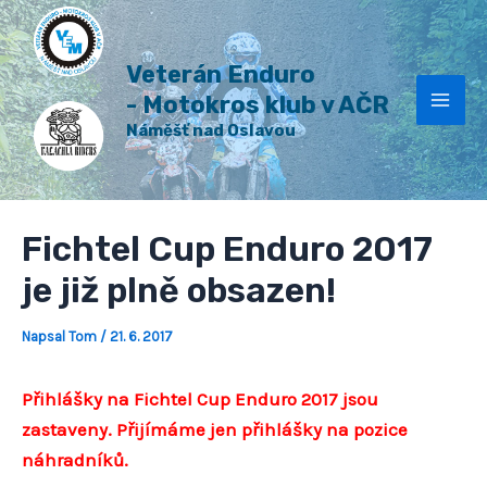
H
Přeskočit
Post
Mai
l
na
navigation
e
Veterán Enduro
Men
obsah
d
a
- Motokros klub v AČR
t
Náměšť nad Oslavou
Fichtel Cup Enduro 2017
je již plně obsazen!
Napsal
Tom
/
21. 6. 2017
Přihlášky na Fichtel Cup Enduro 2017 jsou
zastaveny. Přijímáme jen přihlášky na pozice
náhradníků.