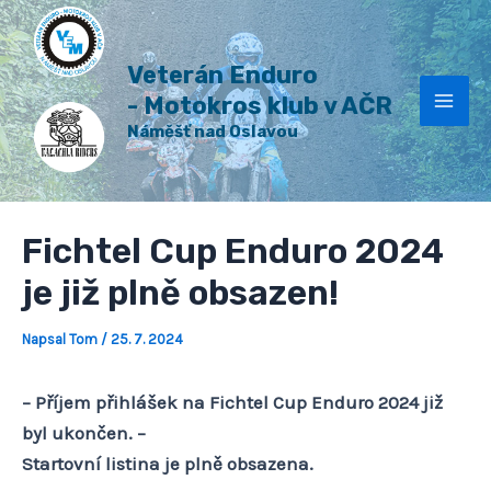
H
Přeskočit
Post
Mai
l
na
navigation
e
Veterán Enduro
Men
obsah
d
a
- Motokros klub v AČR
t
Náměšť nad Oslavou
Fichtel Cup Enduro 2024
je již plně obsazen!
Napsal
Tom
/
25. 7. 2024
– Příjem přihlášek na Fichtel Cup Enduro 2024 již
byl ukončen. –
Startovní listina je plně obsazena.