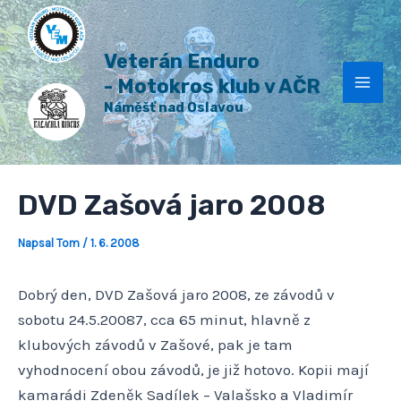
H
Přeskočit
Post
Mai
l
na
navigation
e
Veterán Enduro
Men
obsah
d
a
- Motokros klub v AČR
t
Náměšť nad Oslavou
DVD Zašová jaro 2008
Napsal
Tom
/
1. 6. 2008
Dobrý den, DVD Zašová jaro 2008, ze závodů v
sobotu 24.5.20087, cca 65 minut, hlavně z
klubových závodů v Zašové, pak je tam
vyhodnocení obou závodů, je již hotovo. Kopii mají
kamarádi Zdeněk Sadílek – Valašsko a Vladimír