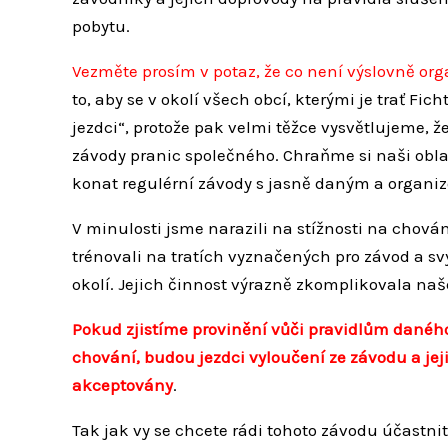
pobytu.
Vezměte prosím v potaz, že co není výslovně org
to, aby se v okolí všech obcí, kterými je trať Fi
jezdci“, protože pak velmi těžce vysvětlujeme, že
závody pranic společného. Chraňme si naši oblas
konat regulérní závody s jasně daným a organ
V minulosti jsme narazili na stížnosti na chová
trénovali na tratích vyznačených pro závod a 
okolí. Jejich činnost výrazně zkomplikovala naš
Pokud zjistíme provinění vůči pravidlům dané
chování, budou jezdci vyloučení ze závodu a je
akceptovány
.
Tak jak vy se chcete rádi tohoto závodu účastni