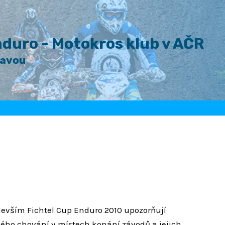
duro - Motokros klub v AČR
lavou
devším Fichtel Cup Enduro 2010 upozorňují
ného chování v místech konání závodů a jejich