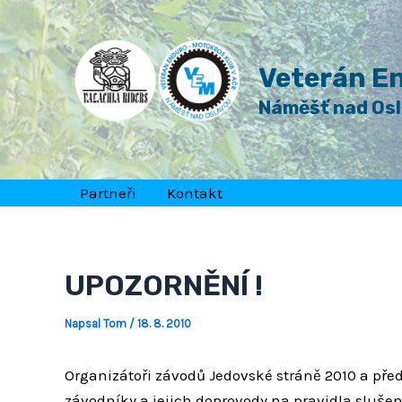
Přeskočit
Post
na
navigation
obsah
Veterán En
Náměšť nad Os
Partneři
Kontakt
UPOZORNĚNÍ !
Napsal
Tom
/
18. 8. 2010
Organizátoři závodů Jedovské stráně 2010 a pře
závodníky a jejich doprovody na pravidla sluše