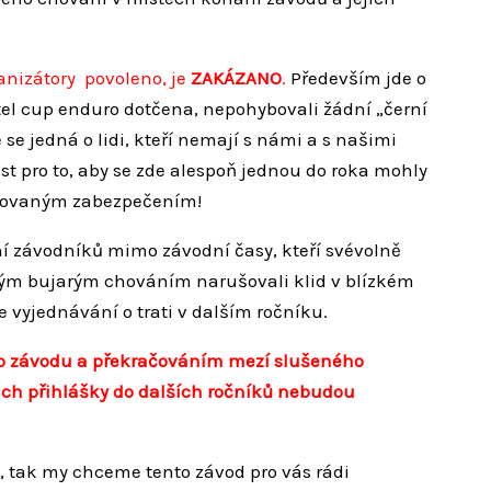
anizátory povoleno, je
ZAKÁZANO
.
Především jde o
chtel cup enduro dotčena, nepohybovali žádní „černí
 se jedná o lidi, kteří nemají s námi a s našimi
t pro to, aby se zde alespoň jednou do roka mohly
izovaným zabezpečením!
ní závodníků mimo závodní časy, kteří svévolně
svým bujarým chováním narušovali klid v blízkém
e vyjednávání o trati v dalším ročníku.
ho závodu a překračováním mezí slušeného
jich přihlášky do dalších ročníků nebudou
t, tak my chceme tento závod pro vás rádi