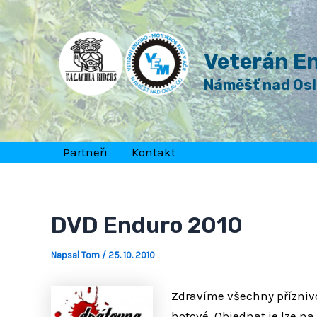
Přeskočit
Post
na
navigation
obsah
Veterán En
Náměšť nad Os
Partneři
Kontakt
DVD Enduro 2010
Napsal
Tom
/
25. 10. 2010
Zdravíme všechny příznivc
hotové. Objednat je lze n