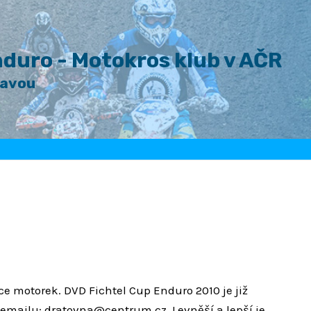
duro - Motokros klub v AČR
lavou
e motorek. DVD Fichtel Cup Enduro 2010 je již
a emailu: dratovna@centrum.cz. Levněší a lepší je