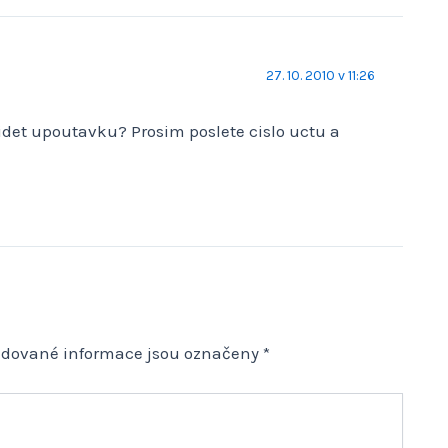
27. 10. 2010 v 11:26
videt upoutavku? Prosim poslete cislo uctu a
adované informace jsou označeny
*