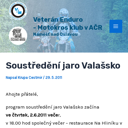
H
Přeskočit
Post
Mai
l
na
navigation
e
Veterán Enduro
Men
obsah
d
a
- Motokros klub v AČR
t
Náměšť nad Oslavou
Soustředění jaro Valašsko
Napsal
Krupa Cestmir
/
29. 5. 2011
Ahojte přátelé,
program soustředění jaro Valašsko začína
ve čtvrtek, 2.6.2011 veče
r,
v 18.00 hod společný večer – restaurace Na Hliníku v