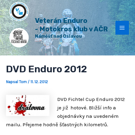
H
Přeskočit
Post
Mai
l
na
navigation
e
Veterán Enduro
Men
obsah
d
a
- Motokros klub v AČR
t
Náměšť nad Oslavou
DVD Enduro 2012
Napsal
Tom
/
11. 12. 2012
DVD Fichtel Cup Enduro 2012
je již hotové. Bližší info a
objednávky na uvedeném
mailu. Přejeme hodně šťastných kilometrů.