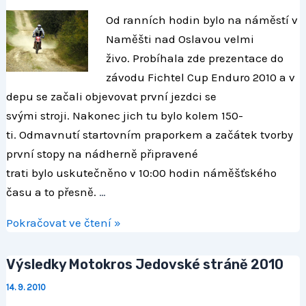
Cup
Od ranních hodin bylo na náměstí v
Enduro
Naměšti nad Oslavou velmi
2010
živo. Probíhala zde prezentace do
závodu Fichtel Cup Enduro 2010 a v
depu se začali objevovat první jezdci se
svými stroji. Nakonec jich tu bylo kolem 150-
ti. Odmavnutí startovním praporkem a začátek tvorby
první stopy na nádherně připravené
trati bylo uskutečněno v 10:00 hodin náměšťského
času a to přesně.
…
Pokračovat ve čtení »
Výsledky Motokros Jedovské stráně 2010
14. 9. 2010