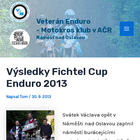
H
Přeskočit
Post
Mai
l
na
navigation
e
Veterán Enduro
Men
obsah
d
a
- Motokros klub v AČR
t
Náměšť nad Oslavou
Výsledky Fichtel Cup
Enduro 2013
Napsal
Tom
/
30. 9. 2013
Svátek Václava opět v
Náměšti nad Oslavou zaplnil
náměstí burácejícími