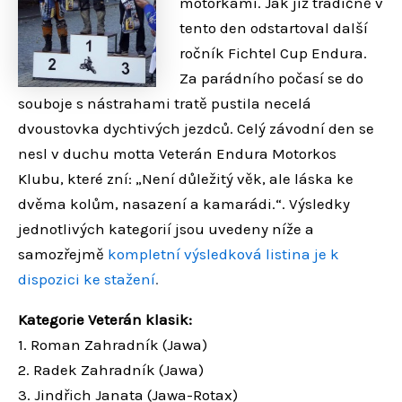
motorkami. Jak již tradičně v
tento den odstartoval další
ročník Fichtel Cup Endura.
Za parádního počasí se do
souboje s nástrahami tratě pustila necelá
dvoustovka dychtivých jezdců. Celý závodní den se
nesl v duchu motta Veterán Endura Motorkos
Klubu, které zní: „Není důležitý věk, ale láska ke
dvěma kolům, nasazení a kamarádi.“. Výsledky
jednotlivých kategorií jsou uvedeny níže a
samozřejmě
kompletní výsledková listina je k
dispozici ke stažení
.
Kategorie Veterán klasik:
1. Roman Zahradník (Jawa)
2. Radek Zahradník (Jawa)
3. Jindřich Janata (Jawa-Rotax)