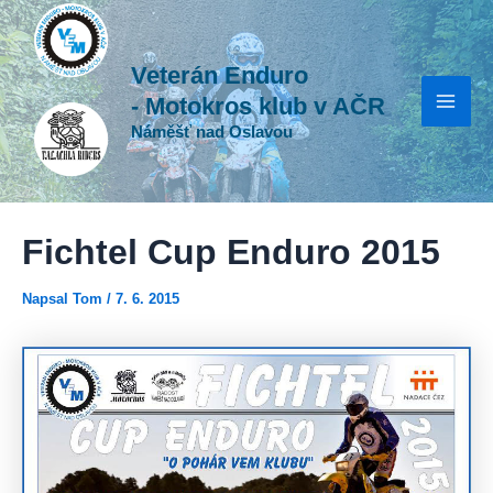
H
Přeskočit
Post
Mai
l
na
navigation
e
Men
Veterán Enduro
obsah
d
a
- Motokros klub v AČR
t
Náměšť nad Oslavou
Fichtel Cup Enduro 2015
Napsal
Tom
/
7. 6. 2015