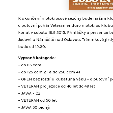
K ukončení motokrosové sezóny bude našim klu
o putovní pohár Veteran enduro motokros klub
konat v sobotu 19.9.2015. Přihlášky a prezence b
Jedově u Náměště nad Oslavou. Tréninkové jízdy 
bude od 12.30.
Vypsané kategorie:
– do 85 ccm
– do 125 ccm 2T a do 250 ccm 4T
– OPEN bez rozdílu kubatur a věku – o putovní
– VETERAN pro jezdce od 40 let do 49 let
– JAWA – ČZ
– VETERAN od 50 let
– JAWA 50 pionýr