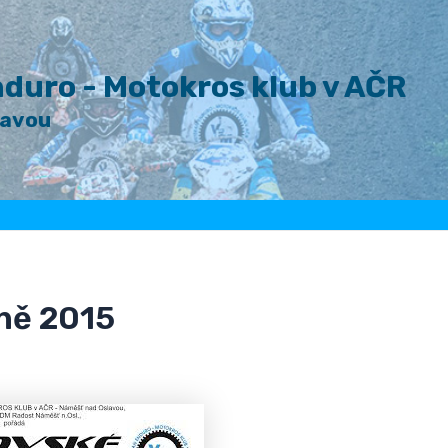
duro - Motokros klub v AČR
lavou
ně 2015