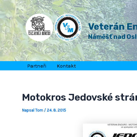
Přeskočit
Post
na
navigation
obsah
Veterán En
Náměšť nad Os
Partneři
Kontakt
Motokros Jedovské strá
Napsal
Tom
/
24. 8. 2015