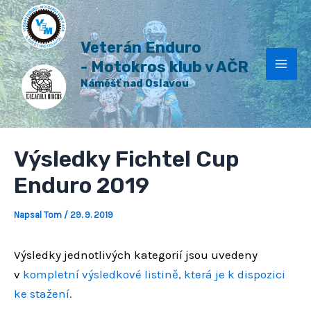
H
Přeskočit
Post
Mai
l
na
navigation
e
Veterán Enduro
Men
obsah
d
a
- Motokros klub v AČR
t
Náměšť nad Oslavou
Výsledky Fichtel Cup
Enduro 2019
Napsal
Tom
/
29. 9. 2019
Výsledky jednotlivých kategorií jsou uvedeny
v
kompletní výsledkové listině, která je k dispozici
ke stažení
.