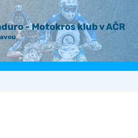
duro - Motokros klub v AČR
lavou