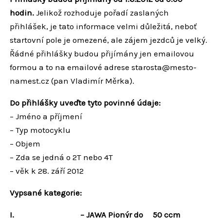
hodin.
Jelikož rozhoduje pořadí zaslaných
přihlášek, je tato informace velmi důležitá, neboť
startovní pole je omezené, ale zájem jezdců je velký.
Řádné přihlášky budou přijímány jen emailovou
formou a to na emailové adrese starosta@mesto-
namest.cz (pan Vladimír Měrka).
Do přihlášky uveďte tyto povinné údaje:
– Jméno a příjmení
– Typ motocyklu
– Objem
– Zda se jedná o 2T nebo 4T
– věk k 28. září 2012
Vypsané kategorie:
I. – JAWA Pionýr do 50 ccm