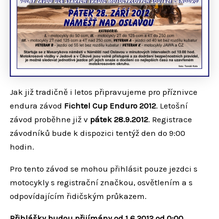
Jak již tradičně i letos připravujeme pro příznivce
endura závod
Fichtel Cup Enduro 2012
. Letošní
závod proběhne již v
pátek 28.9.2012
. Registrace
závodníků bude k dispozici tentýž den do 9:00
hodin.
Pro tento závod se mohou přihlásit pouze jezdci s
motocykly s registrační značkou, osvětlením a s
odpovídajícím řidičským průkazem.
Přihlášky budou přijímány od 1.6.2012 od 0:00