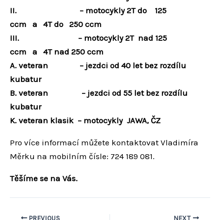
II. – motocykly 2T do 125
ccm a 4T do 250 ccm
III. – motocykly 2T nad 125
ccm a 4T nad 250 ccm
A. veteran – jezdci od 40 let bez rozdílu
kubatur
B. veteran –
jezdci od 55 let bez rozdílu
kubatur
K. veteran klasik – motocykly JAWA, ČZ
Pro více informací můžete kontaktovat Vladimíra
Měrku na mobilním čísle: 724 189 081.
Těšíme se na Vás.
PREVIOUS
NEXT