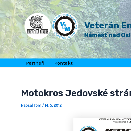
Přeskočit
Post
na
navigation
obsah
Veterán En
Náměšť nad Os
Partneři
Kontakt
Motokros Jedovské strá
Napsal
Tom
/
14. 5. 2012