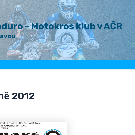
duro - Motokros klub v AČR
lavou
ně 2012