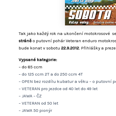
Tak jako každý rok na ukončení motokrosové s
stráně
o putovní pohár Veteran enduro motokros
bude konat v sobotu
22.9.2012
. Přihlášky a pre
Vypsané kategorie:
– do 85 ccm
– do 125 ccm 2T a do 250 ccm 4T
– OPEN bez rozdílu kubatur a věku – o putovní
– VETERAN pro jezdce od 40 let do 49 let
– JAWA – ČZ
– VETERAN od 50 let
– JAWA 50 pionýr